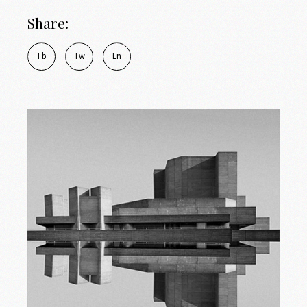
Share:
Fb
Tw
Ln